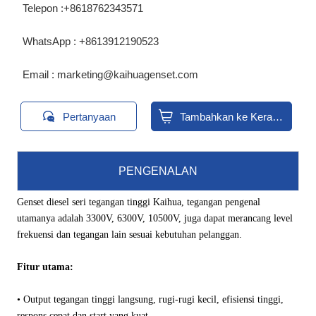
Telepon :+8618762343571
WhatsApp : +8613912190523
Email : marketing@kaihuagenset.com


Pertanyaan
Tambahkan ke Keranjang
PENGENALAN
Genset diesel seri tegangan tinggi Kaihua, tegangan pengenal
utamanya adalah 3300V, 6300V, 10500V, juga dapat merancang level
frekuensi dan tegangan lain sesuai kebutuhan pelanggan.
Fitur utama:
• Output tegangan tinggi langsung, rugi-rugi kecil, efisiensi tinggi,
respons cepat dan start yang kuat.