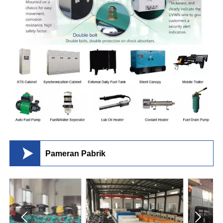

Pameran Pabrik

