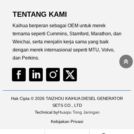
an
energi yang efisien, kinerja
waktu penyiapan yang
ran
yang andal, dibangun untuk
singkat, dan tahan lama
kebutuhan industri.
untuk kondisi yang keras.
TENTANG KAMI
Kaihua berperan sebagai OEM untuk merek
ternama seperti Cummins, Stamford, Marathon, dan
Weichai, serta menjalin kerja sama yang baik
dengan merek internasional seperti MTU, Volvo,
dan Perkins.

Hak Cipta © 2026 TAIZHOU KAIHUA DIESEL GENERATOR
SETS CO., LTD
Technical by
Huaqiu Tong Jaringan
Kebijakan Privasi