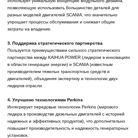
Использует уникальную концепцию модульного дизайна,
KH-222GF
KH-202GF
Никто
Никто
Никто
Никто
278
253
222
202
071A 02-
071A 02-
3500
35
позволяющую использовать большинство деталей для
01
01
разных моделей двигателей SCANIA, что значительно
DC09
DC09
упрощает процессы обслуживания и снижает общие
KH-245GF
KH-223GF
Никто
Никто
Никто
Никто
306
279
245
223
071A 02-
071A 02-
3500
35
затраты на владение.
02
02
3. Поддержка стратегического партнерства
DC09
DC09
Пользуется преимуществами сильного стратегического
KH-262GF
KH-243GF
Никто
Никто
Никто
Никто
328
304
262
243
071A 02-
071A 02-
3500
35
партнерства между KAIHUA POWER (лидером в инновациях
03
03
в области генерации энергии) и SCANIA (известным
DC09
DC09
производителем тяжелых транспортных средств и
KH-282GF
KH-263GF
Никто
Никто
Никто
Никто
353
329
282
263
071A 02-
071A 02-
3500
35
двигателей), объединяя экспертизу и технологии двух
04
04
лидеров отрасли.
DC09
DC09
KH-222GF
KH-202GF
309
280
247
224
278
253
222
202
072A 02-
072A 02-
3890
38
4. Улучшено технологиями Perkins
11
11
Интегрирует передовые технологии Perkins (мирового
DC09
DC09
лидера в производстве дизельных двигателей с историей
KH-245GF
KH-223GF
338
310
270
248
306
279
245
223
072A 02-
072A 02-
3890
38
надежных и эффективных продуктов), что дополнительно
12
12
повышает производительность и надежность генераторных
установок.
DC09
DC09