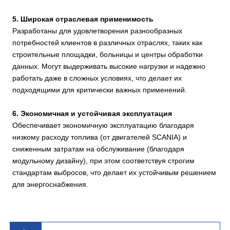
KH-262GF
KH-243GF
361
335
289
268
328
304
262
243
072A 02-
072A 02-
3890
38
5. Широкая отраслевая применимость
13
13
Разработаны для удовлетворения разнообразных
DC09
DC09
потребностей клиентов в различных отраслях, таких как
KH-293GF
KH-263GF
405
361
324
289
366
329
293
263
072A 02-
072A 02-
3890
38
строительные площадки, больницы и центры обработки
14
14
данных. Могут выдерживать высокие нагрузки и надежно
DC09
DC09
работать даже в сложных условиях, что делает их
KH-222GF
KH-202GF
309
280
247
224
278
253
222
202
073A 02-
073A 02-
4230
42
подходящими для критически важных применений.
21
21
6. Экономичная и устойчивая эксплуатация
DC09
DC09
Обеспечивает экономичную эксплуатацию благодаря
KH-245GF
KH-223GF
338
310
270
248
306
279
245
223
073A 02-
073A 02-
4230
42
низкому расходу топлива (от двигателей SCANIA) и
22
22
сниженным затратам на обслуживание (благодаря
DC09
DC09
модульному дизайну), при этом соответствуя строгим
KH-262GF
KH-243GF
361
335
289
268
328
304
262
243
073A 02-
073A 02-
4230
42
стандартам выбросов, что делает их устойчивым решением
23
23
для энергоснабжения.
DC09
DC09
KH-293GF
KH-263GF
405
361
324
289
366
329
293
263
073A 02-
073A 02-
4230
42
24
24