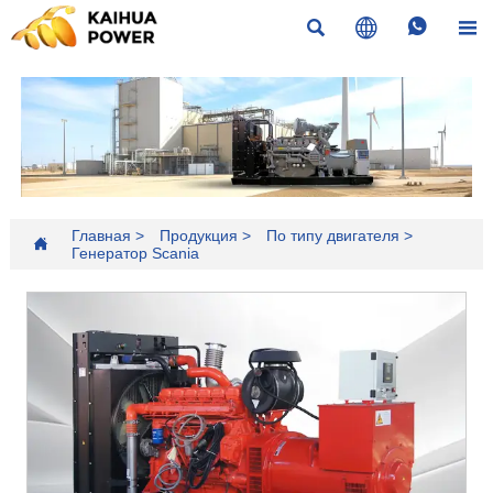




Главная
>
Продукция
>
По типу двигателя
>

Генератор Scania